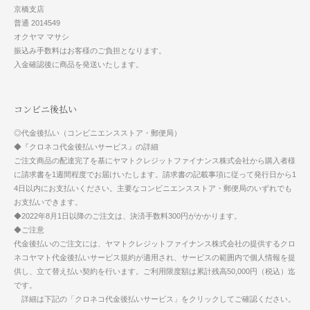
京橋支店
普通 2014549
オクヤマ マサシ
振込み手数料はお客様のご負担となります。
入金確認後に商品を発送いたします。
コンビニ後払い
◎代金後払い（コンビニエンスストア・郵便局）
◆『クロネコ代金後払いサービス』の詳細
ご注文商品の配達完了を基にヤマトクレジットファイナンス株式会社から購入者様
に請求書を1週間程度でお届けいたします。請求書の記載事項に従って発行日から1
4日以内にお支払いください。主要なコンビニエンスストア・郵便局のいずれでも
お支払いできます。
◆2022年8月1日以降のご注文は、決済手数料300円がかかります。
◆ご注意
代金後払いのご注文には、ヤマトクレジットファイナンス株式会社の提供するクロ
ネコヤマト代金後払いサービス規約が適用され、サービスの範囲内で個人情報を提
供し、立て替え払い契約を行います。ご利用限度額は累計残高50,000円（税込）迄
です。
詳細は下記の「クロネコ代金後払いサービス」をクリックしてご確認ください。