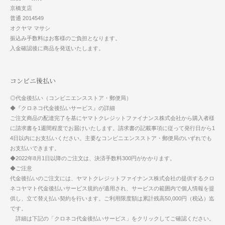
京橋支店
普通 2014549
オクヤマ マサシ
振込み手数料はお客様のご負担となります。
入金確認後に商品を発送いたします。
コンビニ後払い
◎代金後払い（コンビニエンスストア・郵便局）
◆『クロネコ代金後払いサービス』の詳細
ご注文商品の配達完了を基にヤマトクレジットファイナンス株式会社から購入者様
に請求書を1週間程度でお届けいたします。請求書の記載事項に従って発行日から1
4日以内にお支払いください。主要なコンビニエンスストア・郵便局のいずれでも
お支払いできます。
◆2022年8月1日以降のご注文は、決済手数料300円がかかります。
◆ご注意
代金後払いのご注文には、ヤマトクレジットファイナンス株式会社の提供するクロ
ネコヤマト代金後払いサービス規約が適用され、サービスの範囲内で個人情報を提
供し、立て替え払い契約を行います。ご利用限度額は累計残高50,000円（税込）迄
です。
詳細は下記の「クロネコ代金後払いサービス」をクリックしてご確認ください。