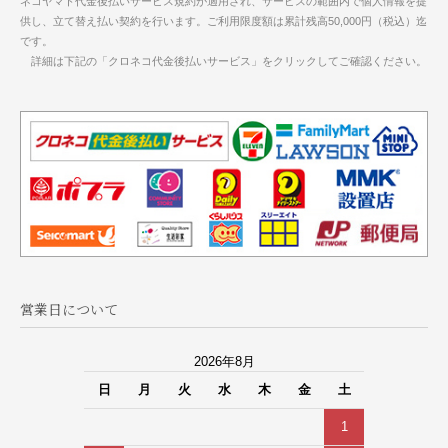
ネコヤマト代金後払いサービス規約が適用され、サービスの範囲内で個人情報を提
供し、立て替え払い契約を行います。ご利用限度額は累計残高50,000円（税込）迄
です。
詳細は下記の「クロネコ代金後払いサービス」をクリックしてご確認ください。
営業日について
2026年8月
日
月
火
水
木
金
土
1