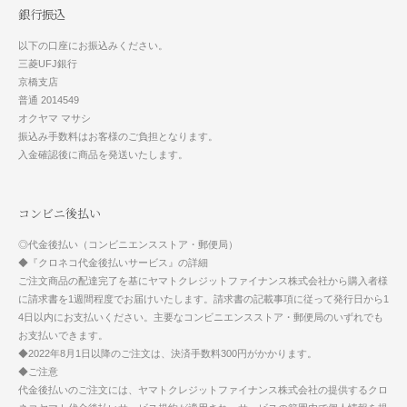
銀行振込
以下の口座にお振込みください。
三菱UFJ銀行
京橋支店
普通 2014549
オクヤマ マサシ
振込み手数料はお客様のご負担となります。
入金確認後に商品を発送いたします。
コンビニ後払い
◎代金後払い（コンビニエンスストア・郵便局）
◆『クロネコ代金後払いサービス』の詳細
ご注文商品の配達完了を基にヤマトクレジットファイナンス株式会社から購入者様
に請求書を1週間程度でお届けいたします。請求書の記載事項に従って発行日から1
4日以内にお支払いください。主要なコンビニエンスストア・郵便局のいずれでも
お支払いできます。
◆2022年8月1日以降のご注文は、決済手数料300円がかかります。
◆ご注意
代金後払いのご注文には、ヤマトクレジットファイナンス株式会社の提供するクロ